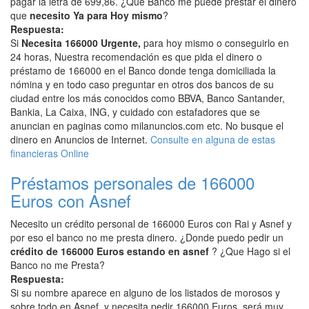
pagar la letra de 699,86. ¿Que Banco me puede prestar el dinero
que
necesito Ya para Hoy mismo
?
Respuesta:
Si
Necesita 166000 Urgente,
para hoy mismo o conseguirlo en
24 horas, Nuestra recomendación es que pida el dinero o
préstamo de 166000 en el Banco donde tenga domiciliada la
nómina y en todo caso preguntar en otros dos bancos de su
ciudad entre los más conocidos como BBVA, Banco Santander,
Bankia, La Caixa, ING, y cuidado con estafadores que se
anuncian en paginas como milanuncios.com etc. No busque el
dinero en Anuncios de Internet.
Consulte en alguna de estas
financieras Online
Préstamos personales de 166000
Euros con Asnef
Necesito un crédito personal de 166000 Euros con Rai y Asnef y
por eso el banco no me presta dinero. ¿Donde puedo pedir un
crédito de 166000 Euros estando en asnef
? ¿Que Hago si el
Banco no me Presta?
Respuesta:
Si su nombre aparece en alguno de los listados de morosos y
sobre todo en Asnef, y necesita pedir 166000 Euros, será muy