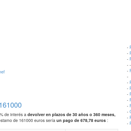
-
-
-
- 
-
nef
-
-
-
-
-
 161000
-
-
0% de interés a
devolver en plazos de 30 años o 360 meses,
-
préstamo de 161000 euros sería
un pago de 678,78 euros
:
-