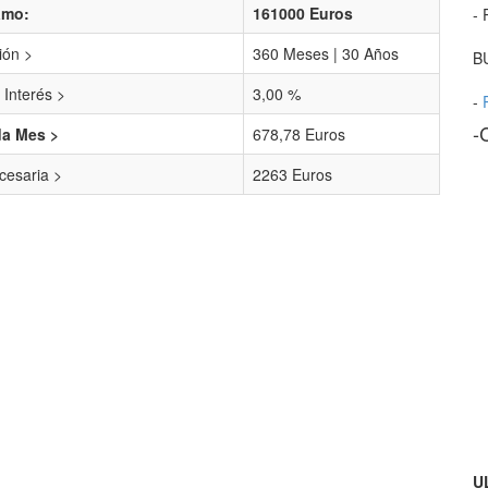
amo:
161000 Euros
- 
ión >
360 Meses | 30 Años
B
 Interés >
3,00 %
-
-
da Mes >
678,78 Euros
esaria >
2263 Euros
U