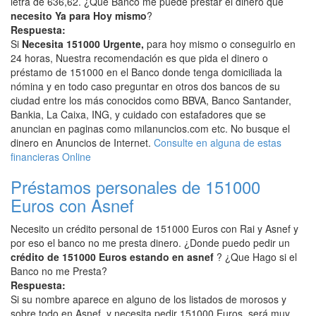
letra de 636,62. ¿Que Banco me puede prestar el dinero que
necesito Ya para Hoy mismo
?
Respuesta:
Si
Necesita 151000 Urgente,
para hoy mismo o conseguirlo en
24 horas, Nuestra recomendación es que pida el dinero o
préstamo de 151000 en el Banco donde tenga domiciliada la
nómina y en todo caso preguntar en otros dos bancos de su
ciudad entre los más conocidos como BBVA, Banco Santander,
Bankia, La Caixa, ING, y cuidado con estafadores que se
anuncian en paginas como milanuncios.com etc. No busque el
dinero en Anuncios de Internet.
Consulte en alguna de estas
financieras Online
Préstamos personales de 151000
Euros con Asnef
Necesito un crédito personal de 151000 Euros con Rai y Asnef y
por eso el banco no me presta dinero. ¿Donde puedo pedir un
crédito de 151000 Euros estando en asnef
? ¿Que Hago si el
Banco no me Presta?
Respuesta:
Si su nombre aparece en alguno de los listados de morosos y
sobre todo en Asnef, y necesita pedir 151000 Euros, será muy