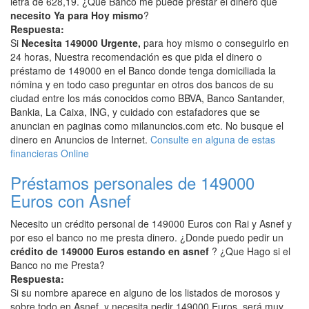
letra de 628,19. ¿Que Banco me puede prestar el dinero que
necesito Ya para Hoy mismo
?
Respuesta:
Si
Necesita 149000 Urgente,
para hoy mismo o conseguirlo en
24 horas, Nuestra recomendación es que pida el dinero o
préstamo de 149000 en el Banco donde tenga domiciliada la
nómina y en todo caso preguntar en otros dos bancos de su
ciudad entre los más conocidos como BBVA, Banco Santander,
Bankia, La Caixa, ING, y cuidado con estafadores que se
anuncian en paginas como milanuncios.com etc. No busque el
dinero en Anuncios de Internet.
Consulte en alguna de estas
financieras Online
Préstamos personales de 149000
Euros con Asnef
Necesito un crédito personal de 149000 Euros con Rai y Asnef y
por eso el banco no me presta dinero. ¿Donde puedo pedir un
crédito de 149000 Euros estando en asnef
? ¿Que Hago si el
Banco no me Presta?
Respuesta:
Si su nombre aparece en alguno de los listados de morosos y
sobre todo en Asnef, y necesita pedir 149000 Euros, será muy