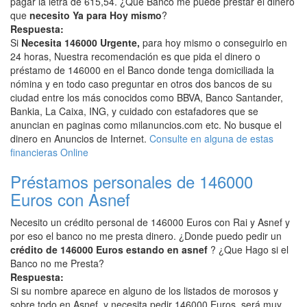
pagar la letra de 615,54. ¿Que Banco me puede prestar el dinero
que
necesito Ya para Hoy mismo
?
Respuesta:
Si
Necesita 146000 Urgente,
para hoy mismo o conseguirlo en
24 horas, Nuestra recomendación es que pida el dinero o
préstamo de 146000 en el Banco donde tenga domiciliada la
nómina y en todo caso preguntar en otros dos bancos de su
ciudad entre los más conocidos como BBVA, Banco Santander,
Bankia, La Caixa, ING, y cuidado con estafadores que se
anuncian en paginas como milanuncios.com etc. No busque el
dinero en Anuncios de Internet.
Consulte en alguna de estas
financieras Online
Préstamos personales de 146000
Euros con Asnef
Necesito un crédito personal de 146000 Euros con Rai y Asnef y
por eso el banco no me presta dinero. ¿Donde puedo pedir un
crédito de 146000 Euros estando en asnef
? ¿Que Hago si el
Banco no me Presta?
Respuesta:
Si su nombre aparece en alguno de los listados de morosos y
sobre todo en Asnef, y necesita pedir 146000 Euros, será muy