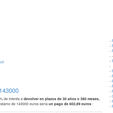
-
-
-
- 
-
nef
-
-
-
-
-
 143000
-
-
0% de interés a
devolver en plazos de 30 años o 360 meses,
-
préstamo de 143000 euros sería
un pago de 602,89 euros
:
-