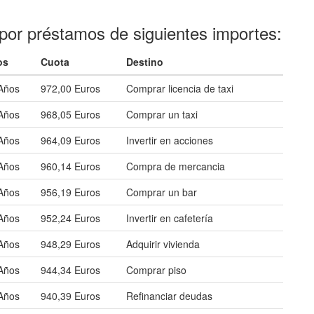
por préstamos de siguientes importes:
os
Cuota
Destino
Años
972,00 Euros
Comprar licencia de taxi
Años
968,05 Euros
Comprar un taxi
Años
964,09 Euros
Invertir en acciones
Años
960,14 Euros
Compra de mercancia
Años
956,19 Euros
Comprar un bar
Años
952,24 Euros
Invertir en cafetería
Años
948,29 Euros
Adquirir vivienda
Años
944,34 Euros
Comprar piso
Años
940,39 Euros
Refinanciar deudas