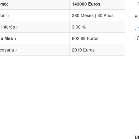
amo:
143000 Euros
- 
ión >
360 Meses | 30 Años
B
 Interés >
3,00 %
-
-
da Mes >
602,89 Euros
esaria >
2010 Euros
U