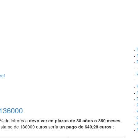
-
-
-
- 
-
nef
-
-
-
-
-
 136000
-
-
0% de interés a
devolver en plazos de 30 años o 360 meses,
-
préstamo de 136000 euros sería
un pago de 649,28 euros
:
-