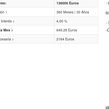
amo:
136000 Euros
- 
ión >
360 Meses | 30 Años
B
 Interés >
4,00 %
-
-
da Mes >
649,28 Euros
esaria >
2164 Euros
U