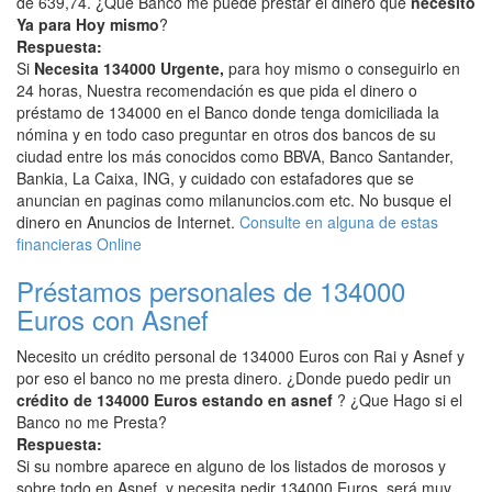
de 639,74. ¿Que Banco me puede prestar el dinero que
necesito
Ya para Hoy mismo
?
Respuesta:
Si
Necesita 134000 Urgente,
para hoy mismo o conseguirlo en
24 horas, Nuestra recomendación es que pida el dinero o
préstamo de 134000 en el Banco donde tenga domiciliada la
nómina y en todo caso preguntar en otros dos bancos de su
ciudad entre los más conocidos como BBVA, Banco Santander,
Bankia, La Caixa, ING, y cuidado con estafadores que se
anuncian en paginas como milanuncios.com etc. No busque el
dinero en Anuncios de Internet.
Consulte en alguna de estas
financieras Online
Préstamos personales de 134000
Euros con Asnef
Necesito un crédito personal de 134000 Euros con Rai y Asnef y
por eso el banco no me presta dinero. ¿Donde puedo pedir un
crédito de 134000 Euros estando en asnef
? ¿Que Hago si el
Banco no me Presta?
Respuesta:
Si su nombre aparece en alguno de los listados de morosos y
sobre todo en Asnef, y necesita pedir 134000 Euros, será muy