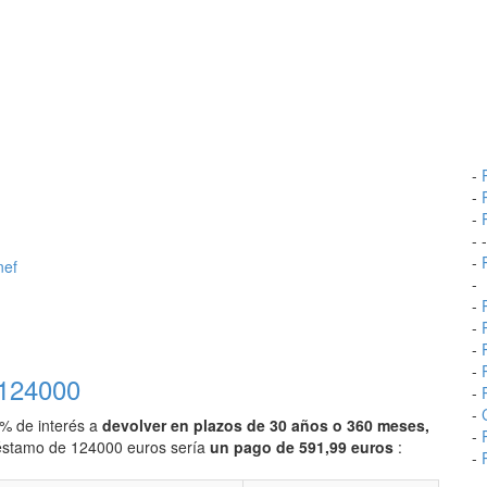
-
-
-
- 
-
nef
-
-
-
-
-
 124000
-
-
0% de interés a
devolver en plazos de 30 años o 360 meses,
-
préstamo de 124000 euros sería
un pago de 591,99 euros
:
-