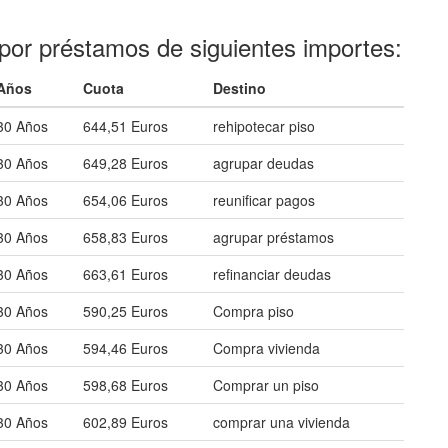
por préstamos de siguientes importes:
Años
Cuota
Destino
30 Años
644,51 Euros
rehipotecar piso
30 Años
649,28 Euros
agrupar deudas
30 Años
654,06 Euros
reunificar pagos
30 Años
658,83 Euros
agrupar préstamos
30 Años
663,61 Euros
refinanciar deudas
30 Años
590,25 Euros
Compra piso
30 Años
594,46 Euros
Compra vivienda
30 Años
598,68 Euros
Comprar un piso
30 Años
602,89 Euros
comprar una vivienda