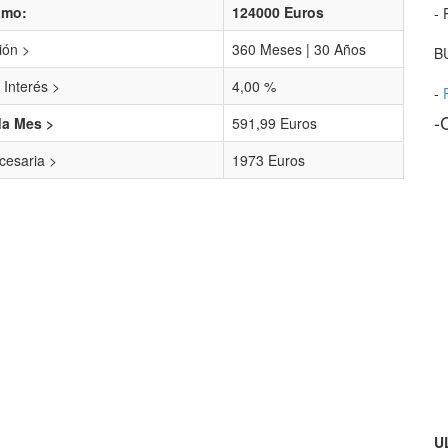
amo:
124000 Euros
- 
ión >
360 Meses | 30 Años
B
 Interés >
4,00 %
-
-
da Mes >
591,99 Euros
esaria >
1973 Euros
U