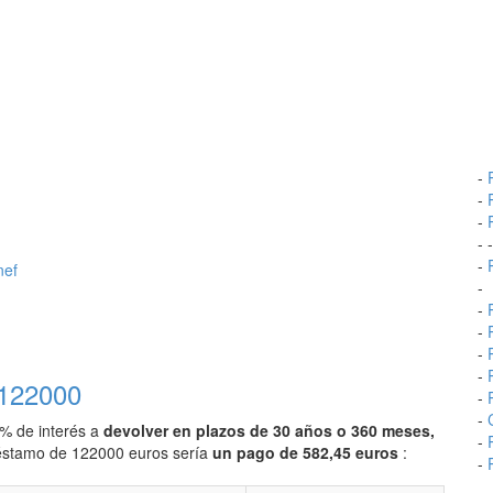
-
-
-
- 
-
nef
-
-
-
-
-
 122000
-
-
0% de interés a
devolver en plazos de 30 años o 360 meses,
-
préstamo de 122000 euros sería
un pago de 582,45 euros
:
-