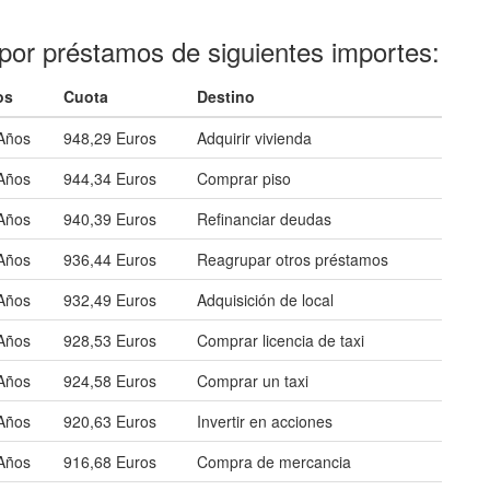
por préstamos de siguientes importes:
os
Cuota
Destino
Años
948,29 Euros
Adquirir vivienda
Años
944,34 Euros
Comprar piso
Años
940,39 Euros
Refinanciar deudas
Años
936,44 Euros
Reagrupar otros préstamos
Años
932,49 Euros
Adquisición de local
Años
928,53 Euros
Comprar licencia de taxi
Años
924,58 Euros
Comprar un taxi
Años
920,63 Euros
Invertir en acciones
Años
916,68 Euros
Compra de mercancia