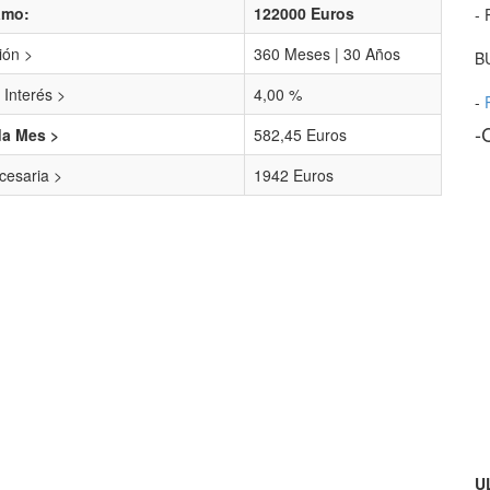
amo:
122000 Euros
- 
ión >
360 Meses | 30 Años
B
 Interés >
4,00 %
-
-
da Mes >
582,45 Euros
esaria >
1942 Euros
U