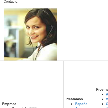
Contacto:
Provin
A
Préstamos
V
Empresa
España
C