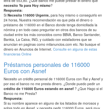
letra de 553,80. ¿Que Banco me puede prestar el dinero que
necesito Ya para Hoy mismo
?
Respuesta:
Si
Necesita 116000 Urgente,
para hoy mismo o conseguirlo en
24 horas, Nuestra recomendación es que pida el dinero o
préstamo de 116000 en el Banco donde tenga domiciliada la
nómina y en todo caso preguntar en otros dos bancos de su
ciudad entre los más conocidos como BBVA, Banco Santander,
Bankia, La Caixa, ING, y cuidado con estafadores que se
anuncian en paginas como milanuncios.com etc. No busque el
dinero en Anuncios de Internet.
Consulte en alguna de estas
financieras Online
Préstamos personales de 116000
Euros con Asnef
Necesito un crédito personal de 116000 Euros con Rai y Asnef y
por eso el banco no me presta dinero. ¿Donde puedo pedir un
crédito de 116000 Euros estando en asnef
? ¿Que Hago si el
Banco no me Presta?
Respuesta:
Si su nombre aparece en alguno de los listados de morosos y
sobre todo en Asnef, y necesita pedir 116000 Euros, será muy