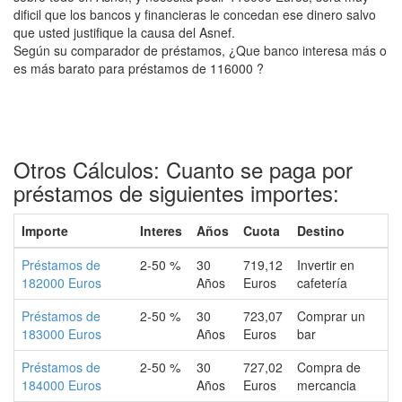
dificil que los bancos y financieras le concedan ese dinero salvo
que usted justifique la causa del Asnef.
Según su comparador de préstamos, ¿Que banco interesa más o
es más barato para préstamos de 116000 ?
Otros Cálculos: Cuanto se paga por
préstamos de siguientes importes:
Importe
Interes
Años
Cuota
Destino
Préstamos de
2-50 %
30
719,12
Invertir en
182000 Euros
Años
Euros
cafetería
Préstamos de
2-50 %
30
723,07
Comprar un
183000 Euros
Años
Euros
bar
Préstamos de
2-50 %
30
727,02
Compra de
184000 Euros
Años
Euros
mercancia