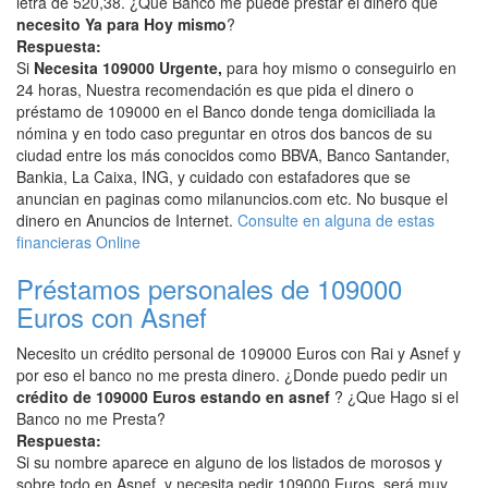
letra de 520,38. ¿Que Banco me puede prestar el dinero que
necesito Ya para Hoy mismo
?
Respuesta:
Si
Necesita 109000 Urgente,
para hoy mismo o conseguirlo en
24 horas, Nuestra recomendación es que pida el dinero o
préstamo de 109000 en el Banco donde tenga domiciliada la
nómina y en todo caso preguntar en otros dos bancos de su
ciudad entre los más conocidos como BBVA, Banco Santander,
Bankia, La Caixa, ING, y cuidado con estafadores que se
anuncian en paginas como milanuncios.com etc. No busque el
dinero en Anuncios de Internet.
Consulte en alguna de estas
financieras Online
Préstamos personales de 109000
Euros con Asnef
Necesito un crédito personal de 109000 Euros con Rai y Asnef y
por eso el banco no me presta dinero. ¿Donde puedo pedir un
crédito de 109000 Euros estando en asnef
? ¿Que Hago si el
Banco no me Presta?
Respuesta:
Si su nombre aparece en alguno de los listados de morosos y
sobre todo en Asnef, y necesita pedir 109000 Euros, será muy