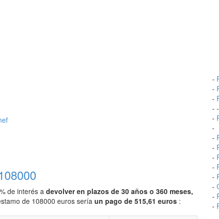
-
-
-
- 
-
nef
-
-
-
-
-
 108000
-
-
0% de interés a
devolver en plazos de 30 años o 360 meses,
-
préstamo de 108000 euros sería
un pago de 515,61 euros
:
-