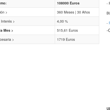
amo:
108000 Euros
- 
ión >
360 Meses | 30 Años
B
 Interés >
4,00 %
-
-
da Mes >
515,61 Euros
esaria >
1719 Euros
U