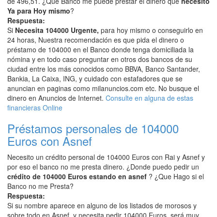
de 496,51. ¿Que Banco me puede prestar el dinero que
necesito
Ya para Hoy mismo
?
Respuesta:
Si
Necesita 104000 Urgente,
para hoy mismo o conseguirlo en
24 horas, Nuestra recomendación es que pida el dinero o
préstamo de 104000 en el Banco donde tenga domiciliada la
nómina y en todo caso preguntar en otros dos bancos de su
ciudad entre los más conocidos como BBVA, Banco Santander,
Bankia, La Caixa, ING, y cuidado con estafadores que se
anuncian en paginas como milanuncios.com etc. No busque el
dinero en Anuncios de Internet.
Consulte en alguna de estas
financieras Online
Préstamos personales de 104000
Euros con Asnef
Necesito un crédito personal de 104000 Euros con Rai y Asnef y
por eso el banco no me presta dinero. ¿Donde puedo pedir un
crédito de 104000 Euros estando en asnef
? ¿Que Hago si el
Banco no me Presta?
Respuesta:
Si su nombre aparece en alguno de los listados de morosos y
sobre todo en Asnef, y necesita pedir 104000 Euros, será muy