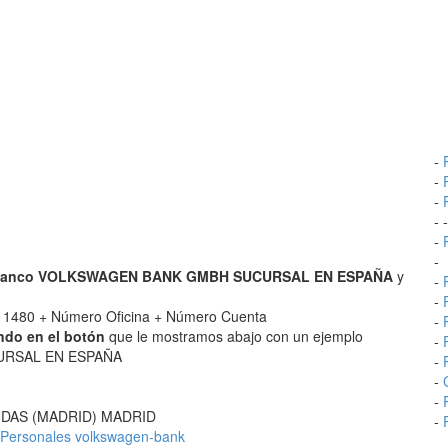
-
-
-
- 
-
-
anco VOLKSWAGEN BANK GMBH SUCURSAL EN ESPAÑA
y
-
-
1480 + Número Oficina + Número Cuenta
-
ndo en el botón
que le mostramos abajo con un ejemplo
-
URSAL EN ESPAÑA
-
-
-
OBENDAS (MADRID) MADRID
-
Personales volkswagen-bank