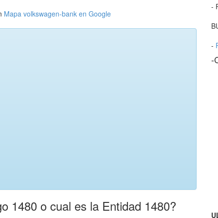
- 
n
Mapa volkswagen-bank en Google
B
-
-
o 1480 o cual es la Entidad 1480?
U