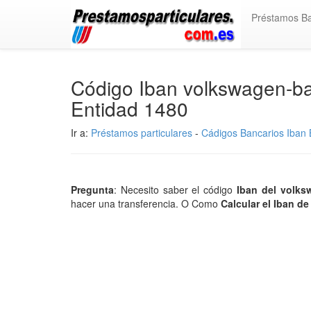
Préstamos B
Código Iban volkswagen-b
Entidad 1480
Ir a:
Préstamos particulares
-
Cádigos Bancarios Iban B
Pregunta
: Necesito saber el código
Iban del volk
hacer una transferencia. O Como
Calcular el Iban d