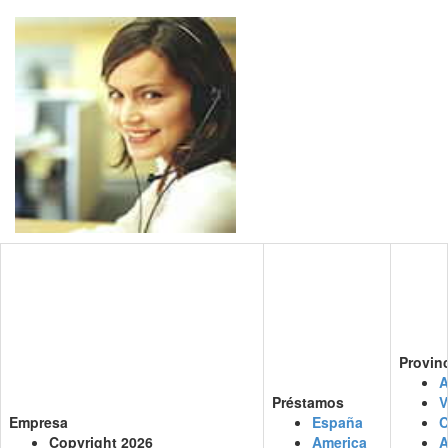
Provin
A
Préstamos
V
Empresa
España
C
Copyright 2026
America