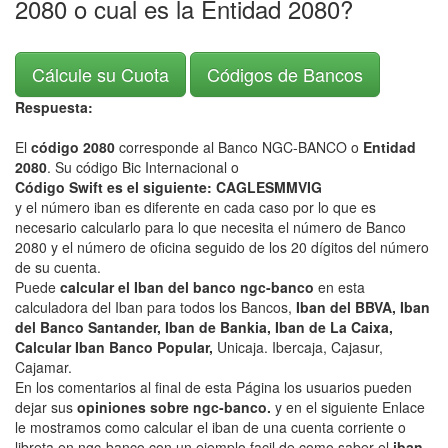
2080 o cual es la Entidad 2080?
Cálcule su Cuota
Códigos de Bancos
Respuesta:
El
código 2080
corresponde al Banco NGC-BANCO o
Entidad
2080
. Su código Bic Internacional o
Código Swift es el siguiente: CAGLESMMVIG
y el número iban es diferente en cada caso por lo que es
necesario calcularlo para lo que necesita el número de Banco
2080 y el número de oficina seguido de los 20 dígitos del número
de su cuenta.
Puede
calcular el Iban del banco ngc-banco
en esta
calculadora del Iban para todos los Bancos,
Iban del BBVA, Iban
del Banco Santander, Iban de Bankia, Iban de La Caixa,
Calcular Iban Banco Popular,
Unicaja. Ibercaja, Cajasur,
Cajamar.
En los comentarios al final de esta Página los usuarios pueden
dejar sus
opiniones sobre ngc-banco.
y en el siguiente Enlace
le mostramos como calcular el iban de una cuenta corriente o
libreta en ngc-banco con un ejemplo facil de como saber el
iban