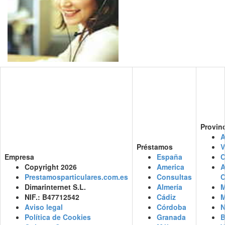
Provin
A
Préstamos
V
Empresa
España
C
Copyright 2026
America
Prestamosparticulares.com.es
Consultas
C
Dimarinternet S.L.
Almería
M
NIF.: B47712542
Cádiz
M
Aviso legal
Córdoba
N
Política de Cookies
Granada
B