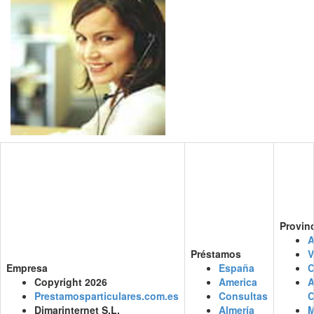
Provin
A
Préstamos
V
Empresa
España
C
Copyright 2026
America
Prestamosparticulares.com.es
Consultas
C
Dimarinternet S.L.
Almería
M