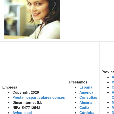
Provin
A
Préstamos
V
Empresa
España
C
Copyright 2026
America
Prestamosparticulares.com.es
Consultas
C
Dimarinternet S.L.
Almería
M
NIF.: B47712542
Cádiz
M
Aviso legal
Córdoba
N