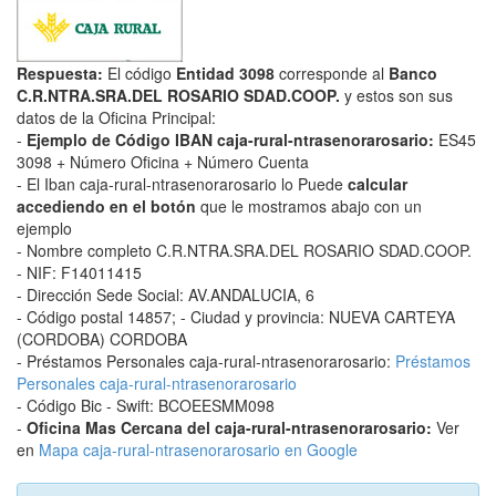
Respuesta:
El código
Entidad 3098
corresponde al
Banco
C.R.NTRA.SRA.DEL ROSARIO SDAD.COOP.
y estos son sus
datos de la Oficina Principal:
-
Ejemplo de Código IBAN caja-rural-ntrasenorarosario:
ES45
3098 + Número Oficina + Número Cuenta
- El Iban caja-rural-ntrasenorarosario lo Puede
calcular
accediendo en el botón
que le mostramos abajo con un
ejemplo
- Nombre completo C.R.NTRA.SRA.DEL ROSARIO SDAD.COOP.
- NIF: F14011415
- Dirección Sede Social: AV.ANDALUCIA, 6
- Código postal 14857; - Ciudad y provincia: NUEVA CARTEYA
(CORDOBA) CORDOBA
- Préstamos Personales caja-rural-ntrasenorarosario:
Préstamos
Personales caja-rural-ntrasenorarosario
- Código Bic - Swift: BCOEESMM098
-
Oficina Mas Cercana del caja-rural-ntrasenorarosario:
Ver
en
Mapa caja-rural-ntrasenorarosario en Google