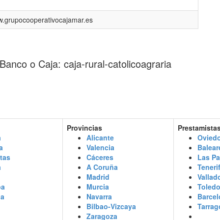
.grupocooperativocajamar.es
Banco o Caja: caja-rural-catolicoagraria
Provincias
Prestamista
a
Alicante
Oviedo
a
Valencia
Balear
tas
Cáceres
Las P
a
A Coruña
Teneri
Madrid
Vallad
ba
Murcia
Toled
da
Navarra
Barcel
Bilbao-Vizcaya
Tarrag
Zaragoza