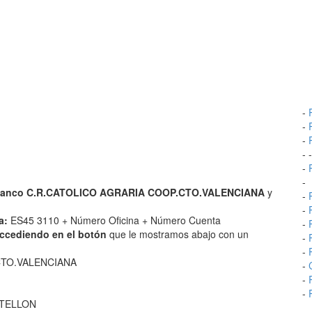
-
-
-
- 
-
-
anco C.R.CATOLICO AGRARIA COOP.CTO.VALENCIANA
y
-
-
a:
ES45 3110 + Número Oficina + Número Cuenta
-
accediendo en el botón
que le mostramos abajo con un
-
-
CTO.VALENCIANA
-
-
-
ASTELLON