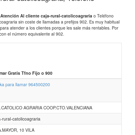
Atención Al cliente caja-rural-catolicoagraria
o Teléfono
coagraria sin coste de llamadas a prefijos 902. Es muy habitual
ara atender a los clientes porque les sale más rentables. Por
 con el número equivalente al 902.
mar Gratis Tfno Fijo o 900
cka para llamar 964500200
R.CATOLICO AGRARIA COOP.CTO.VALENCIANA
a-rural-catolicoagraria
.MAYOR, 10 VILA