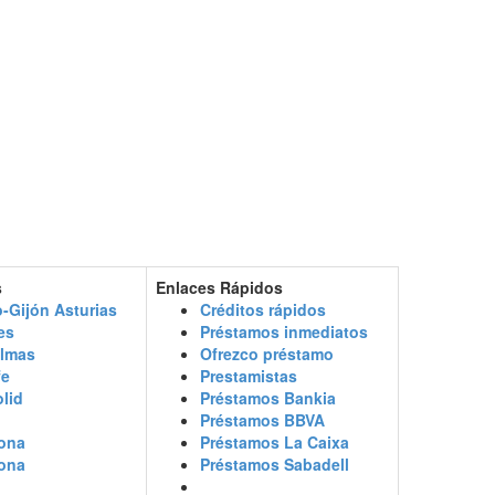
s
Enlaces Rápidos
-Gijón Asturias
Créditos rápidos
es
Préstamos inmediatos
almas
Ofrezco préstamo
fe
Prestamistas
olid
Préstamos Bankia
o
Préstamos BBVA
ona
Préstamos La Caixa
ona
Préstamos Sabadell