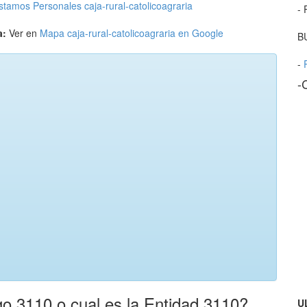
stamos Personales caja-rural-catolicoagraria
- 
a:
Ver en
Mapa caja-rural-catolicoagraria en Google
B
-
-
o 3110 o cual es la Entidad 3110?
U