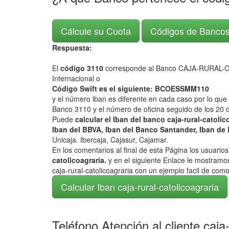
Cálcule su Cuota
Códigos de Banco
Respuesta:
El
código 3110
corresponde al Banco CAJA-RURAL
Internacional o
Código Swift es el siguiente: BCOESSMM110
y el número iban es diferente en cada caso por lo que
Banco 3110 y el número de oficina seguido de los 20 d
Puede
calcular el Iban del banco caja-rural-catoli
Iban del BBVA, Iban del Banco Santander, Iban de 
Unicaja. Ibercaja, Cajasur, Cajamar.
En los comentarios al final de esta Página los usuari
catolicoagraria.
y en el siguiente Enlace le mostramos
caja-rural-catolicoagraria con un ejemplo facil de com
Calcular Iban caja-rural-catolicoagraria
Teléfono Atención al cliente caja-