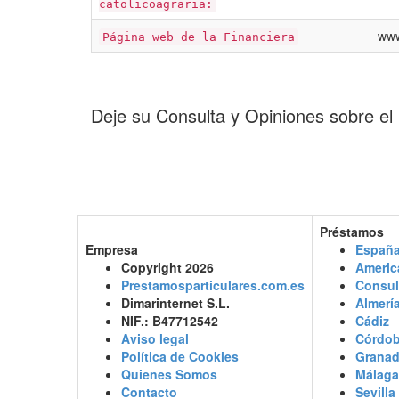
catolicoagraria:
www
Página web de la Financiera
Deje su Consulta y Opiniones sobre el 
Préstamos
Empresa
Españ
Copyright 2026
Americ
Prestamosparticulares.com.es
Consul
Dimarinternet S.L.
Almerí
NIF.: B47712542
Cádiz
Aviso legal
Córdo
Política de Cookies
Grana
Quienes Somos
Málaga
Contacto
Sevilla