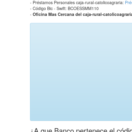
- Préstamos Personales caja-rural-catolicoagraria:
Pré
- Código Bic - Swift: BCOESSMM110
-
Oficina Mas Cercana del caja-rural-catolicoagrari
¿A que Banco pertenece el códig