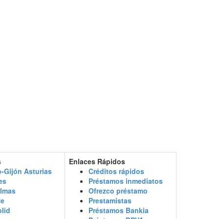
s
Enlaces Rápidos
-Gijón Asturias
Créditos rápidos
es
Préstamos inmediatos
almas
Ofrezco préstamo
fe
Prestamistas
olid
Préstamos Bankia