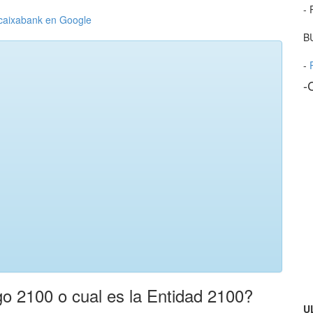
- 
caixabank en Google
B
-
-
o 2100 o cual es la Entidad 2100?
U