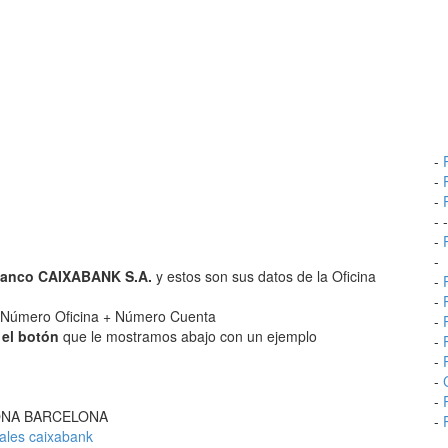
-
-
-
- 
-
-
anco CAIXABANK S.A.
y estos son sus datos de la Oficina
-
-
Número Oficina + Número Cuenta
-
 el botón
que le mostramos abajo con un ejemplo
-
-
-
-
CELONA BARCELONA
-
ales caixabank