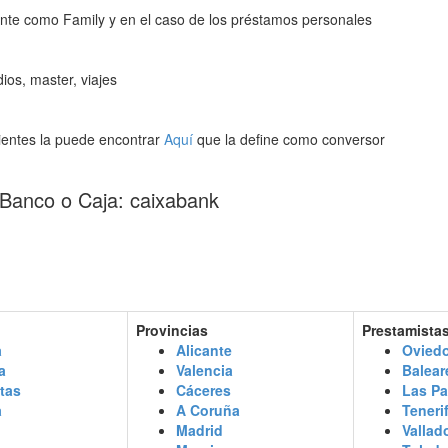
nte como Family y en el caso de los préstamos personales
ios, master, viajes
ientes la puede encontrar
Aquí
que la define como conversor
 Banco o Caja: caixabank
Provincias
Prestamista
a
Alicante
Oviedo
a
Valencia
Balear
tas
Cáceres
Las P
a
A Coruña
Teneri
Madrid
Vallad