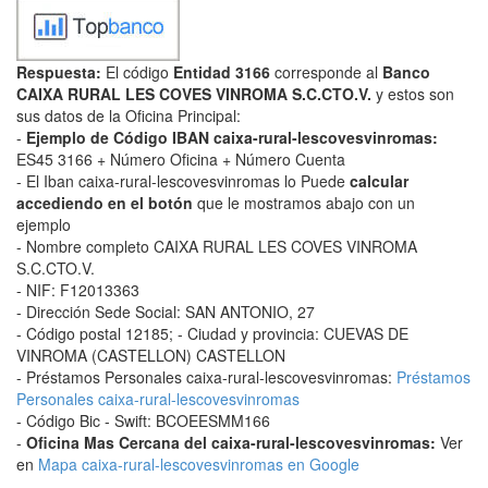
Respuesta:
El código
Entidad 3166
corresponde al
Banco
CAIXA RURAL LES COVES VINROMA S.C.CTO.V.
y estos son
sus datos de la Oficina Principal:
-
Ejemplo de Código IBAN caixa-rural-lescovesvinromas:
ES45 3166 + Número Oficina + Número Cuenta
- El Iban caixa-rural-lescovesvinromas lo Puede
calcular
accediendo en el botón
que le mostramos abajo con un
ejemplo
- Nombre completo CAIXA RURAL LES COVES VINROMA
S.C.CTO.V.
- NIF: F12013363
- Dirección Sede Social: SAN ANTONIO, 27
- Código postal 12185; - Ciudad y provincia: CUEVAS DE
VINROMA (CASTELLON) CASTELLON
- Préstamos Personales caixa-rural-lescovesvinromas:
Préstamos
Personales caixa-rural-lescovesvinromas
- Código Bic - Swift: BCOEESMM166
-
Oficina Mas Cercana del caixa-rural-lescovesvinromas:
Ver
en
Mapa caixa-rural-lescovesvinromas en Google