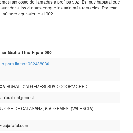
emesi sin coste de llamadas a prefijos 902. Es muy habitual que
atender a los clientes porque les sale más rentables. Por este
el número equivalente al 902.
mar Gratis Tfno Fijo o 900
cka para llamar 962488030
IXA RURAL D'ALGEMESI SDAD.COOP.V.CRED.
xa-rural-dalgemesi
 JOSE DE CALASANZ, 6 ALGEMESI (VALENCIA)
.cajarural.com