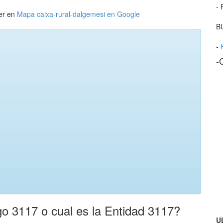
- 
er en
Mapa caixa-rural-dalgemesi en Google
B
-
-
o 3117 o cual es la Entidad 3117?
U