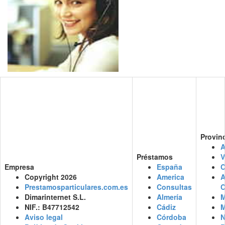
Provin
A
Préstamos
V
Empresa
España
C
Copyright 2026
America
Prestamosparticulares.com.es
Consultas
C
Dimarinternet S.L.
Almería
M
NIF.: B47712542
Cádiz
M
Aviso legal
Córdoba
N