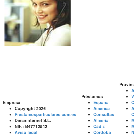
Provin
A
Préstamos
V
Empresa
España
C
Copyright 2026
America
Prestamosparticulares.com.es
Consultas
C
Dimarinternet S.L.
Almería
M
NIF.: B47712542
Cádiz
M
Aviso legal
Córdoba
N