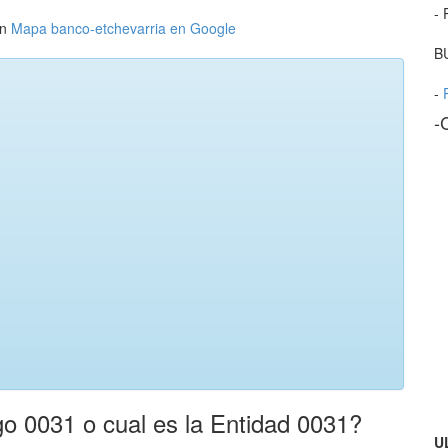
- 
en
Mapa banco-etchevarria en Google
B
-
-
o 0031 o cual es la Entidad 0031?
U