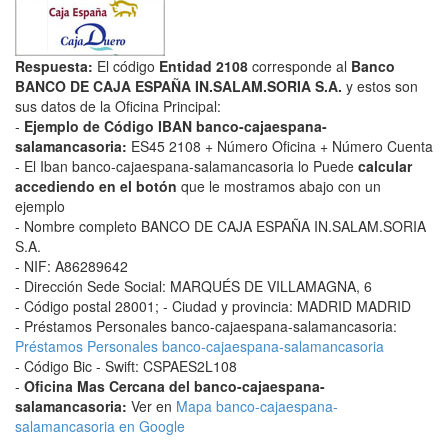
Respuesta:
El código
Entidad 2108
corresponde al
Banco
BANCO DE CAJA ESPAÑA IN.SALAM.SORIA S.A.
y estos son
sus datos de la Oficina Principal:
-
Ejemplo de Código IBAN banco-cajaespana-
salamancasoria:
ES45 2108 + Número Oficina + Número Cuenta
- El Iban banco-cajaespana-salamancasoria lo Puede
calcular
accediendo en el botón
que le mostramos abajo con un
ejemplo
- Nombre completo BANCO DE CAJA ESPAÑA IN.SALAM.SORIA
S.A.
- NIF: A86289642
- Dirección Sede Social: MARQUÉS DE VILLAMAGNA, 6
- Código postal 28001; - Ciudad y provincia: MADRID MADRID
- Préstamos Personales banco-cajaespana-salamancasoria:
Préstamos Personales banco-cajaespana-salamancasoria
- Código Bic - Swift: CSPAES2L108
-
Oficina Mas Cercana del banco-cajaespana-
salamancasoria:
Ver en
Mapa banco-cajaespana-
salamancasoria en Google