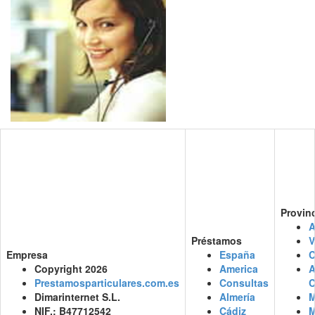
Provin
A
Préstamos
V
Empresa
España
C
Copyright 2026
America
Prestamosparticulares.com.es
Consultas
C
Dimarinternet S.L.
Almería
M
NIF.: B47712542
Cádiz
M