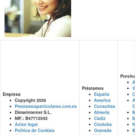
Provin
A
Préstamos
V
Empresa
España
C
Copyright 2026
America
Prestamosparticulares.com.es
Consultas
C
Dimarinternet S.L.
Almería
M
NIF.: B47712542
Cádiz
M
Aviso legal
Córdoba
N
Política de Cookies
Granada
B