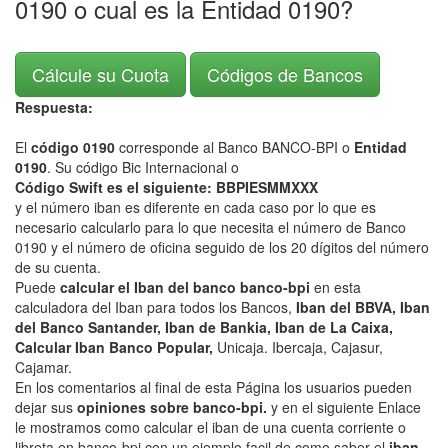
0190 o cual es la Entidad 0190?
Cálcule su Cuota
Códigos de Bancos
Respuesta:
El
código 0190
corresponde al Banco BANCO-BPI o
Entidad
0190
. Su código Bic Internacional o
Código Swift es el siguiente: BBPIESMMXXX
y el número iban es diferente en cada caso por lo que es
necesario calcularlo para lo que necesita el número de Banco
0190 y el número de oficina seguido de los 20 dígitos del número
de su cuenta.
Puede
calcular el Iban del banco banco-bpi
en esta
calculadora del Iban para todos los Bancos,
Iban del BBVA, Iban
del Banco Santander, Iban de Bankia, Iban de La Caixa,
Calcular Iban Banco Popular,
Unicaja. Ibercaja, Cajasur,
Cajamar.
En los comentarios al final de esta Página los usuarios pueden
dejar sus
opiniones sobre banco-bpi.
y en el siguiente Enlace
le mostramos como calcular el iban de una cuenta corriente o
libreta en banco-bpi con un ejemplo facil de como saber el
iban