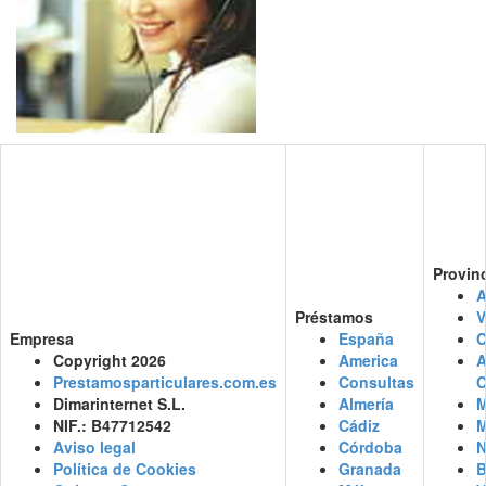
Provin
A
Préstamos
V
Empresa
España
C
Copyright 2026
America
Prestamosparticulares.com.es
Consultas
C
Dimarinternet S.L.
Almería
M
NIF.: B47712542
Cádiz
M
Aviso legal
Córdoba
N
Política de Cookies
Granada
B