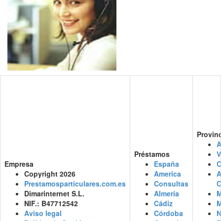
Provin
A
Préstamos
V
Empresa
España
C
Copyright 2026
America
Prestamosparticulares.com.es
Consultas
C
Dimarinternet S.L.
Almería
M
NIF.: B47712542
Cádiz
M
Aviso legal
Córdoba
N